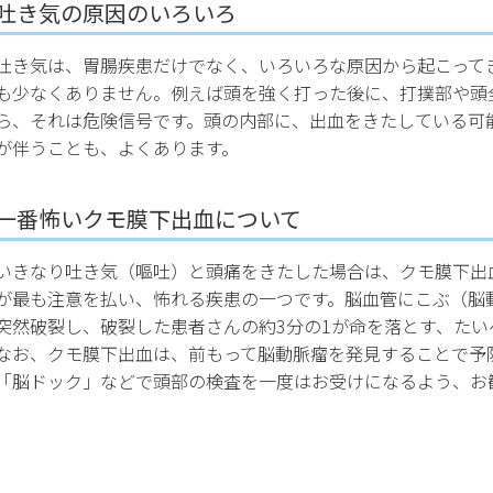
吐き気の原因のいろいろ
吐き気は、胃腸疾患だけでなく、いろいろな原因から起こって
も少なくありません。例えば頭を強く打った後に、打撲部や頭
ら、それは危険信号です。頭の内部に、出血をきたしている可
が伴うことも、よくあります。
一番怖いクモ膜下出血について
いきなり吐き気（嘔吐）と頭痛をきたした場合は、クモ膜下出
が最も注意を払い、怖れる疾患の一つです。脳血管にこぶ（脳
突然破裂し、破裂した患者さんの約3分の1が命を落とす、たい
なお、クモ膜下出血は、前もって脳動脈瘤を発見することで予
「脳ドック」などで頭部の検査を一度はお受けになるよう、お