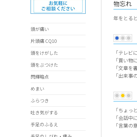
物忘れ
年をとる
頭が痛い
片頭痛 CQ10
「テレビ
頭をけがした
「買い物
頭をぶつけた
「文章を
「出来事
閃輝暗点
めまい
ふらつき
「ちょっ
吐き気がする
「会話中
手足のふるえ
「言葉の
手足のしびれ・痛み