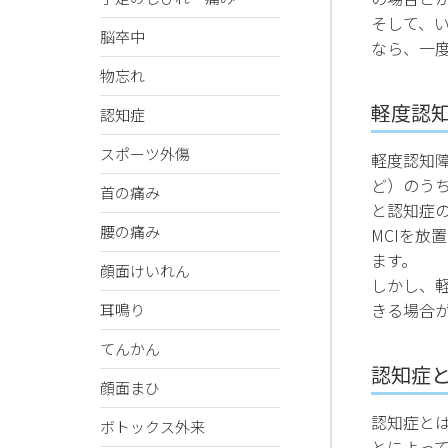
そして、
脳卒中
なら、一
物忘れ
軽度認
認知症
スポーツ外傷
軽度認知障害
ど）のう
首の痛み
と認知症
腰の痛み
MCIを放
ます。
顔面けいれん
しかし、
きる場合が
耳鳴り
てんかん
認知症
顔面まひ
認知症と
ボトックス外来
とによっ