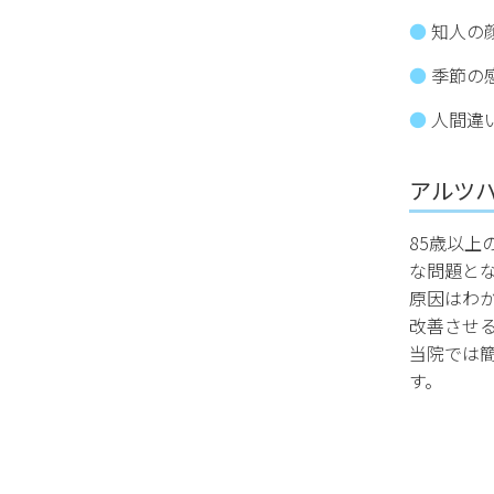
知人の
季節の
人間違
アルツ
85歳以上
な問題と
原因はわ
改善させ
当院では
す。