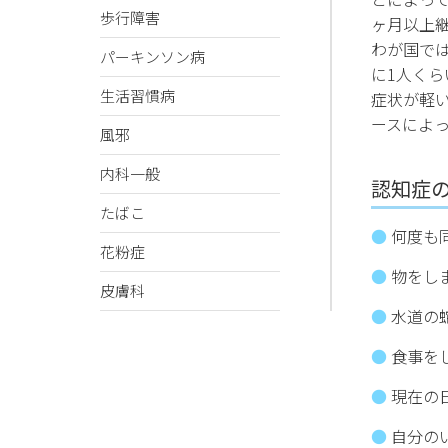
歩行障害
ヶ月以上
わが国で
パーキンソン病
に1人く
生活習慣病
症状が軽
ースによ
風邪
内科一般
認知症
たばこ
何度も
花粉症
物をし
皮膚科
水道の
食事を
現在の
自分の