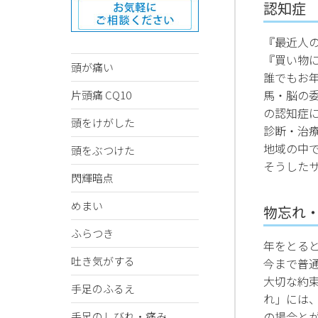
認知
『最近人
『買い物
頭が痛い
誰でもお
馬・脳の
片頭痛 CQ10
の認知症に
頭をけがした
診断・治
地域の中
頭をぶつけた
そうした
閃輝暗点
めまい
物忘れ
ふらつき
年をとる
吐き気がする
今まで普
大切な約束
手足のふるえ
れ」には
の場合と
手足のしびれ・痛み